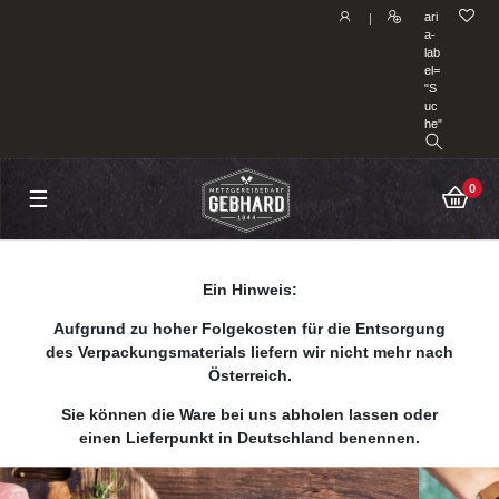
ari
|
a-
lab
el=
"S
uc
he"
0
☰
Ein Hinweis:
Aufgrund zu hoher Folgekosten für die Entsorgung
des Verpackungsmaterials liefern wir nicht mehr nach
Österreich.
Sie können die Ware bei uns abholen lassen oder
einen Lieferpunkt in Deutschland benennen.