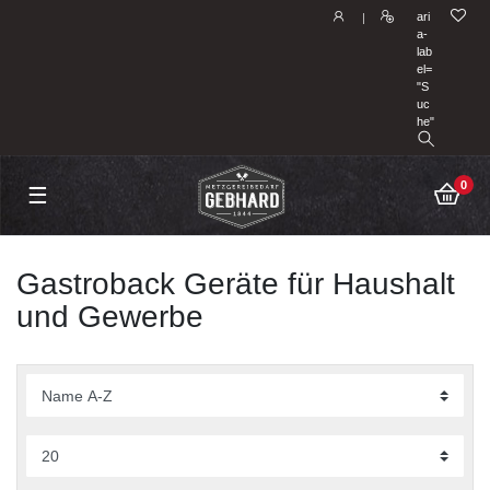
ari
|
a-
lab
el=
"S
uc
he"
0
☰
Gastroback Geräte für Haushalt
und Gewerbe