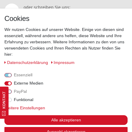
oder schreiben Sie uns:
Kontakt
Cookies
Wir nutzen Cookies auf unserer Website. Einige von diesen sind
essenziell, während andere uns helfen, diese Website und Ihre
Erfahrung zu verbessern. Weitere Informationen zu den von uns
Widerrufsrecht
|
Datenschutzerklärung
|
AGB
|
Impressum
verwendeten Cookies und Ihren Rechten als Nutzer finden Sie
hier:
Vertrag widerrufen
Daten­schutz­erklärung
Impressum
Essenziell
Externe Medien
PayPal
Funktional
Weitere Einstellungen
Alle akzeptieren
Auswahl akzeptieren