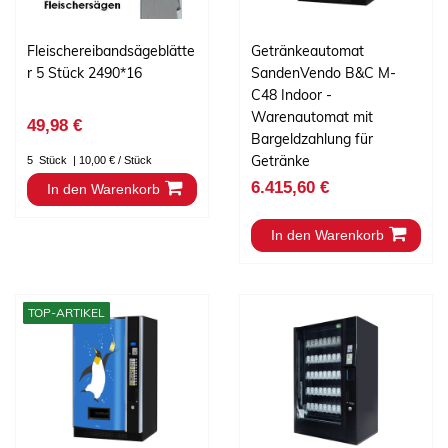
Fleischereibandsägeblätte
Getränkeautomat
r 5 Stück 2490*16
SandenVendo B&C M-
C48 Indoor -
Warenautomat mit
49,98 €
Bargeldzahlung für
Getränke
5
Stück
| 10,00 € / Stück
6.415,60 €
In den Warenkorb
In den Warenkorb
TOP-ARTIKEL