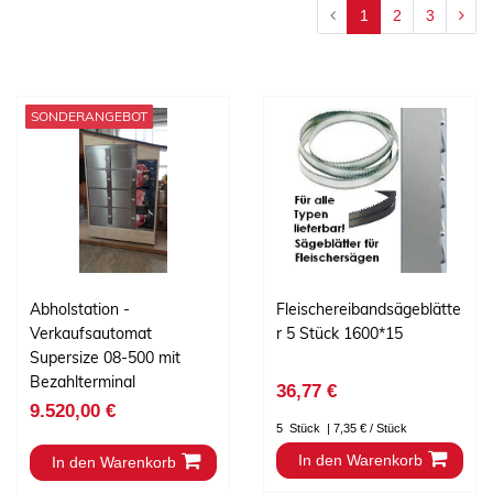
1
2
3
SONDERANGEBOT
Abholstation -
Fleischereibandsägeblätte
Verkaufsautomat
r 5 Stück 1600*15
Supersize 08-500 mit
Bezahlterminal
36,77 €
9.520,00 €
5
Stück
| 7,35 € / Stück
In den Warenkorb
In den Warenkorb