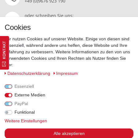
+49 (0)9676 923 190
oder schreiben Sie uns:
Kontakt
Cookies
Wir nutzen Cookies auf unserer Website. Einige von diesen sind
essenziell, während andere uns helfen, diese Website und Ihre
Erfahrung zu verbessern. Weitere Informationen zu den von uns
Widerrufsrecht
|
Datenschutzerklärung
|
AGB
|
Impressum
verwendeten Cookies und Ihren Rechten als Nutzer finden Sie
hier:
Vertrag widerrufen
Daten­schutz­erklärung
Impressum
Essenziell
Externe Medien
PayPal
Funktional
Weitere Einstellungen
Alle akzeptieren