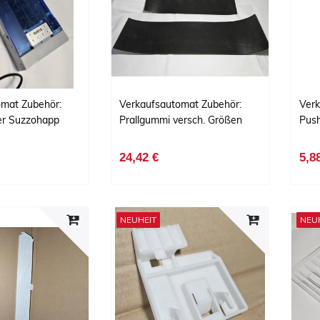
omat Zubehör:
Verkaufsautomat Zubehör:
Verk
r Suzzohapp
Prallgummi versch. Größen
Pus
24,42 €
5,8
NEUHEIT
NEU