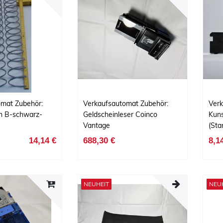
omat Zubehör:
Verkaufsautomat Zubehör:
Verk
en B-schwarz-
Geldscheinleser Coinco
Kuns
Vantage
(Sta
14,14 €
688,30 €
8,1
NEUHEIT
NEU