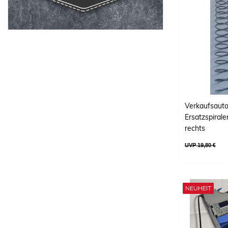
Verkaufsaut
Ersatzspiral
rechts
UVP 19,80 €
NEUHEIT