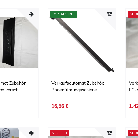
TOP-ARTIKEL
NEU
omat Zubehör:
Verkaufsautomat Zubehör:
Verk
e versch.
Bodenführungsschiene
EC-K
16,56 €
1.4
NEUHEIT
NEU