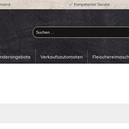
ersand
Kompetenter Service
onderangebote
Verkaufsautomaten
Fleischereimasc