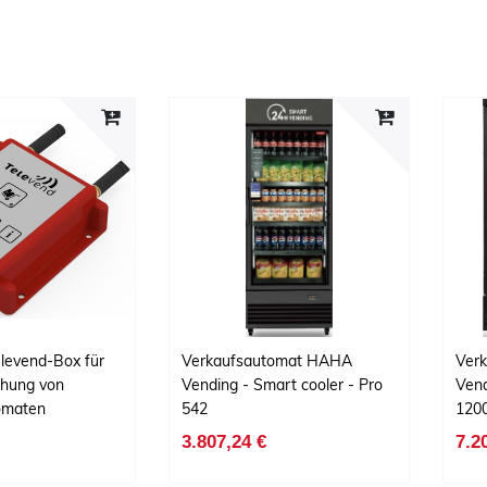
elevend-Box für
Verkaufsautomat HAHA
Ver
hung von
Vending - Smart cooler - Pro
Vend
omaten
542
120
3.807,24 €
7.2