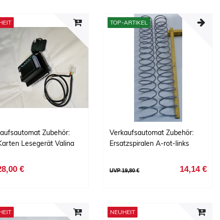
HEIT
TOP-ARTIKEL
aufsautomat Zubehör:
Verkaufsautomat Zubehör:
arten Lesegerät Valina
Ersatzspiralen A-rot-links
28,00 €
14,14 €
UVP 19,80 €
HEIT
NEUHEIT