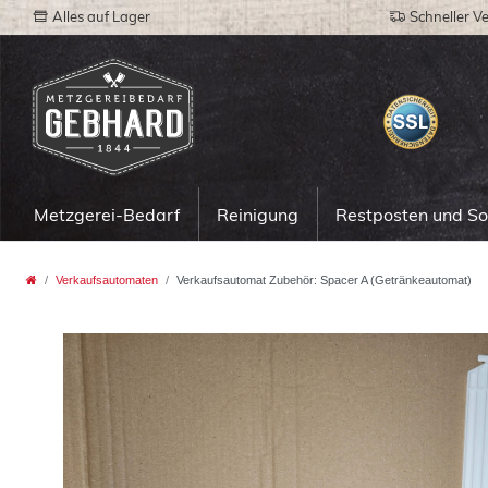
Alles auf Lager
Schneller V
Metzgerei-Bedarf
Reinigung
Restposten und S
Verkaufsautomaten
Verkaufsautomat Zubehör: Spacer A (Getränkeautomat)