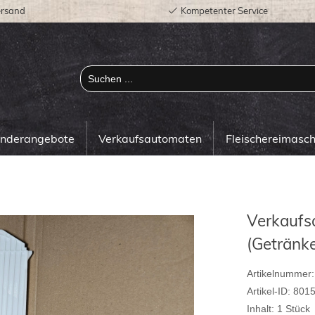
ersand
Kompetenter Service
onderangebote
Verkaufsautomaten
Fleischereimasc
Verkaufs
(Getränk
Artikelnummer:
Artikel-ID:
801
Inhalt:
1
Stück