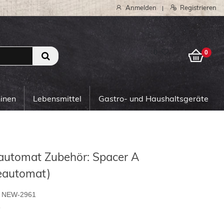
Anmelden
Registrieren
|
0
0
hinen
Lebensmittel
Gastro- und Haushaltsgeräte
automat Zubehör: Spacer A
eautomat)
NEW-2961
5