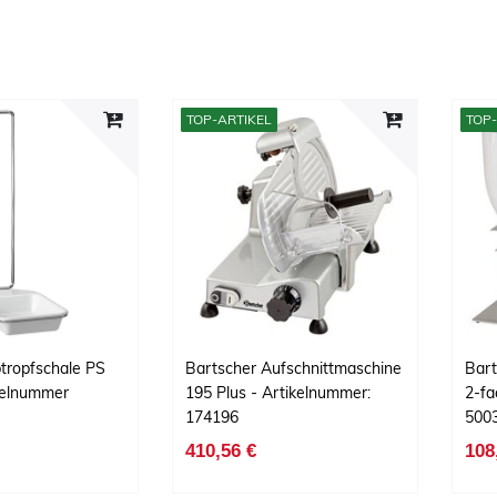
TOP-ARTIKEL
TOP-
tropfschale PS
Bartscher Aufschnittmaschine
Bart
kelnummer
195 Plus - Artikelnummer:
2-fa
174196
500
410,56 €
108