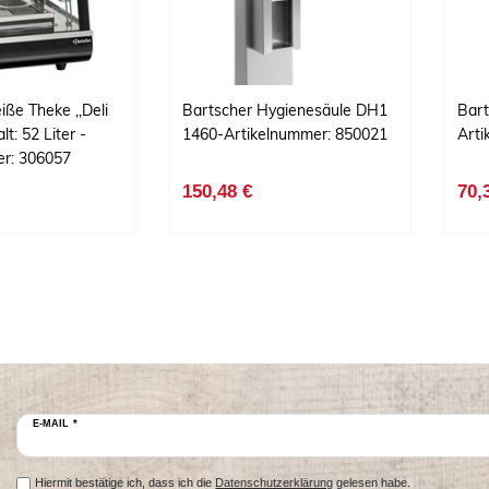
iße Theke ,,Deli
Bartscher Hygienesäule DH1
Bart
t: 52 Liter -
1460-Artikelnummer: 850021
Art
er: 306057
150,48 €
70,
E-MAIL *
Hiermit bestätige ich, dass ich die
Datenschutzerklärung
gelesen habe.