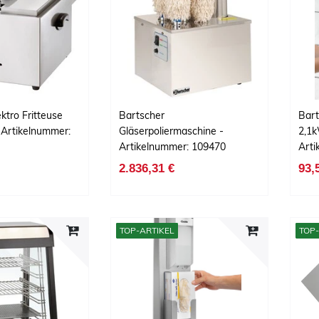
ktro Fritteuse
Bartscher
Bart
- Artikelnummer:
Gläserpoliermaschine -
2,1k
Artikelnummer: 109470
Art
2.836,31 €
93,
TOP-ARTIKEL
TOP-