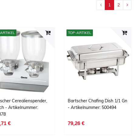
1
2
ARTIKEL
TOP-ARTIKEL
scher Cerealienspender,
Bartscher Chafing Dish 1/1 Gn
ch - Artikelnummer:
- Artikelnummer: 500494
378
,71 €
79,26 €