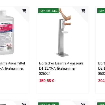
TOP-ARTIKEL
TOP-
sinfektionsmittel
Bartscher Desinfektionssäule
Bart
Artikelnummer:
D1 1170-Artikelnummer
D2 
825024
850
159,58 €
204
TOP-ARTIKEL
TOP-