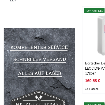
Dick
TOP-ARTIKEL
Bartscher De
LEOCID® P7-
173084
169,58 €
12
Flasche
TOP-ARTIKEL