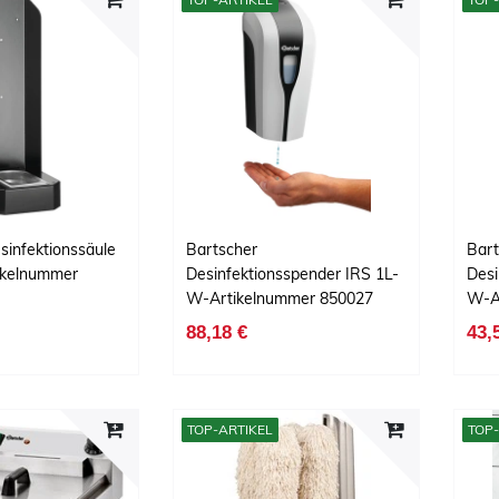
sinfektionssäule
Bartscher
Bart
ikelnummer
Desinfektionsspender IRS 1L-
Desi
W-Artikelnummer 850027
W-A
88,18 €
43,
TOP-ARTIKEL
TOP-