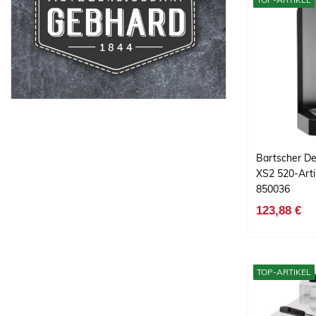
Bartscher De
XS2 520-Art
850036
123,88 €
TOP-ARTIKEL