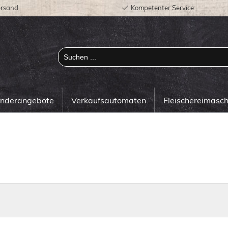
ersand
Kompetenter Service
onderangebote
Verkaufsautomaten
Fleischereimasc