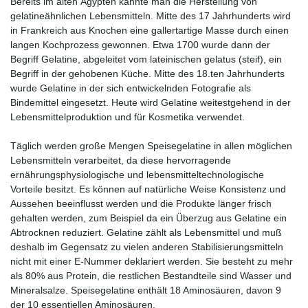
Bereits im alten Ägypten kannte man die Herstellung von
gelatineähnlichen Lebensmitteln. Mitte des 17 Jahrhunderts wird
in Frankreich aus Knochen eine gallertartige Masse durch einen
langen Kochprozess gewonnen. Etwa 1700 wurde dann der
Begriff Gelatine, abgeleitet vom lateinischen gelatus (steif), ein
Begriff in der gehobenen Küche. Mitte des 18.ten Jahrhunderts
wurde Gelatine in der sich entwickelnden Fotografie als
Bindemittel eingesetzt. Heute wird Gelatine weitestgehend in der
Lebensmittelproduktion und für Kosmetika verwendet.
Täglich werden große Mengen Speisegelatine in allen möglichen
Lebensmitteln verarbeitet, da diese hervorragende
ernährungsphysiologische und lebensmitteltechnologische
Vorteile besitzt. Es können auf natürliche Weise Konsistenz und
Aussehen beeinflusst werden und die Produkte länger frisch
gehalten werden, zum Beispiel da ein Überzug aus Gelatine ein
Abtrocknen reduziert. Gelatine zählt als Lebensmittel und muß
deshalb im Gegensatz zu vielen anderen Stabilisierungsmitteln
nicht mit einer E-Nummer deklariert werden. Sie besteht zu mehr
als 80% aus Protein, die restlichen Bestandteile sind Wasser und
Mineralsalze. Speisegelatine enthält 18 Aminosäuren, davon 9
der 10 essentiellen Aminosäuren.