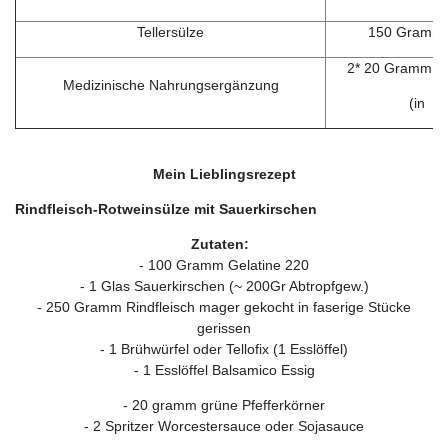
Tellersülze
150 Gramm p
2* 20 Gramm tä
Medizinische Nahrungsergänzung
(in Jo
Mein Lieblingsrezept
Rindfleisch-Rotweinsülze mit Sauerkirschen
Zutaten:
- 100 Gramm Gelatine 220
- 1 Glas Sauerkirschen (~ 200Gr Abtropfgew.)
- 250 Gramm Rindfleisch mager gekocht in faserige Stücke
gerissen
- 1 Brühwürfel oder Tellofix (1 Esslöffel)
- 1 Esslöffel Balsamico Essig
- 20 gramm grüne Pfefferkörner
- 2 Spritzer Worcestersauce oder Sojasauce