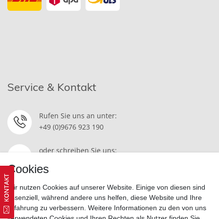
Service & Kontakt
Rufen Sie uns an unter:
+49 (0)9676 923 190
oder schreiben Sie uns:
Kontakt
Cookies
Wir nutzen Cookies auf unserer Website. Einige von diesen sind
essenziell, während andere uns helfen, diese Website und Ihre
Erfahrung zu verbessern. Weitere Informationen zu den von uns
Widerrufsrecht
|
Datenschutzerklärung
|
AGB
|
Impressum
verwendeten Cookies und Ihren Rechten als Nutzer finden Sie