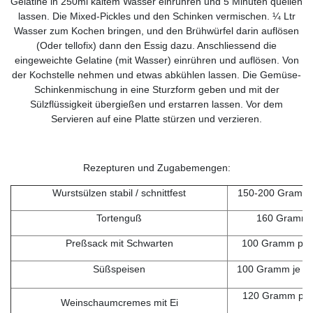
Gelatine in 250ml kaltem Wasser einrühren und 5 Minuten quellen
lassen. Die Mixed-Pickles und den Schinken vermischen. ¼ Ltr
Wasser zum Kochen bringen, und den Brühwürfel darin auflösen
(Oder tellofix) dann den Essig dazu. Anschliessend die
eingeweichte Gelatine (mit Wasser) einrühren und auflösen. Von
der Kochstelle nehmen und etwas abkühlen lassen. Die Gemüse-
Schinkenmischung in eine Sturzform geben und mit der
Sülzflüssigkeit übergießen und erstarren lassen. Vor dem
Servieren auf eine Platte stürzen und verzieren.
Rezepturen und Zugabemengen:
Wurstsülzen stabil / schnittfest
150-200 Gramm au
Tortenguß
160 Gramm au
Preßsack mit Schwarten
100 Gramm pro 
Süßspeisen
100 Gramm je na
120 Gramm pro 
Weinschaumcremes mit Ei