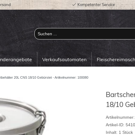
ersand
Kompetenter Service
onderangebote
Verkaufsautomaten
Fleischereimasc
tbehälter 20L CNS 18/10 Gebürstet - Artikelnummer: 100080
Bartsche
18/10 Ge
Artikelnummer:
Artikel-ID:
541
Inhalt:
1
Stück