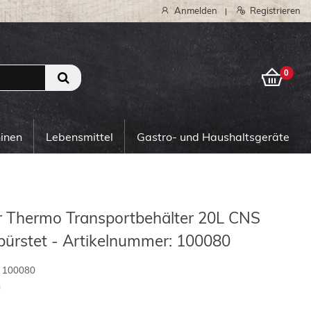
Anmelden
Registrieren
|
0
0
hinen
Lebensmittel
Gastro- und Haushaltsgeräte
r Thermo Transportbehälter 20L CNS
bürstet - Artikelnummer: 100080
100080
0