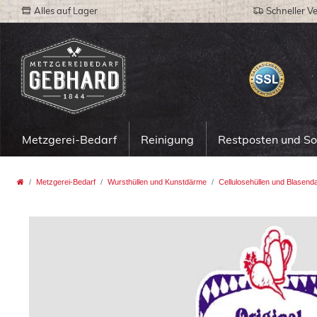
Alles auf Lager
Schneller V
Metzgerei-Bedarf
Reinigung
Restposten und S
Metzgerei-Bedarf
Wursthüllen und Kunstdärme
Cellulosehüllen und Blasend