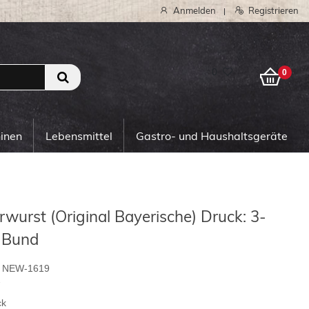
Anmelden
Registrieren
|
0
0
hinen
Lebensmittel
Gastro- und Haushaltsgeräte
rwurst (Original Bayerische) Druck: 3-
0 Bund
NEW-1619
7
ck