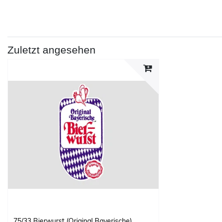
Zuletzt angesehen
75/33 Bierwurst (Original Bayerische)