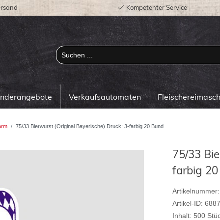
ersand
Kompetenter Service
onderangebote
Verkaufsautomaten
Fleischereimasc
arm
75/33 Bierwurst (Original Bayerische) Druck: 3-farbig 20 Bund
75/33 Bie
farbig 2
Artikelnummer:
Artikel-ID:
688
Inhalt:
500
Stü