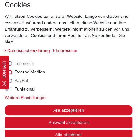
Kontakt
Cookies
Wir nutzen Cookies auf unserer Website. Einige von diesen sind
essenziell, während andere uns helfen, diese Website und Ihre
Erfahrung zu verbessern. Weitere Informationen zu den von uns
Widerrufsrecht
|
Datenschutzerklärung
|
AGB
|
Impressum
verwendeten Cookies und Ihren Rechten als Nutzer finden Sie
hier:
Vertrag widerrufen
Daten­schutz­erklärung
Impressum
Essenziell
Externe Medien
PayPal
Funktional
Weitere Einstellungen
Alle akzeptieren
Auswahl akzeptieren
Alle ablehnen