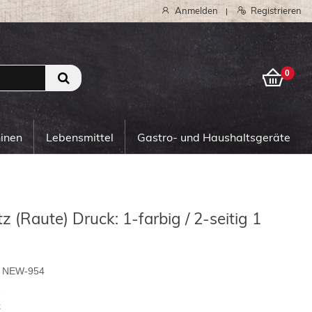
Anmelden
Registrieren
|
0
0
hinen
Lebensmittel
Gastro- und Haushaltsgeräte
z (Raute) Druck: 1-farbig / 2-seitig 1
NEW-954
2
k