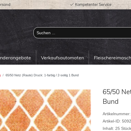
ersand
Kompetenter Service
onderangebote
Verkaufsautomaten
Fleischereimasc
g
65/50 Netz (Raute) Druck: 1-farbig / 2-seitig 1 Bund
65/50 Net
Bund
Artikelnummer:
Artikel-ID:
509
Inhalt:
25
Stüc