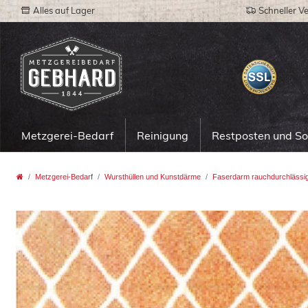
Alles auf Lager
Schneller V
Metzgerei-Bedarf
Reinigung
Restposten und S
Metzgerei-Bedarf
Wursthüllen und Kunstdärme
Faserdarm rauchdurchlässi