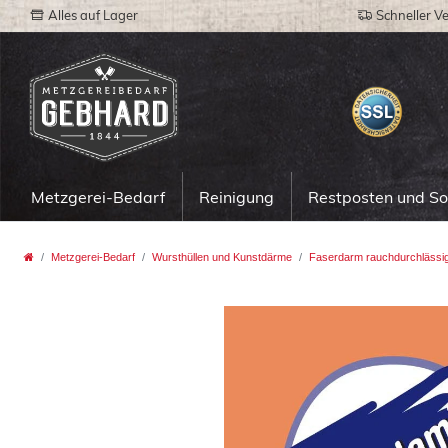
Alles auf Lager
Schneller V
Metzgerei-Bedarf
Reinigung
Restposten und S
Metzgerei-Bedarf
Wursthüllen und Kunstdärme
Faserdarm rauchdurchlässi