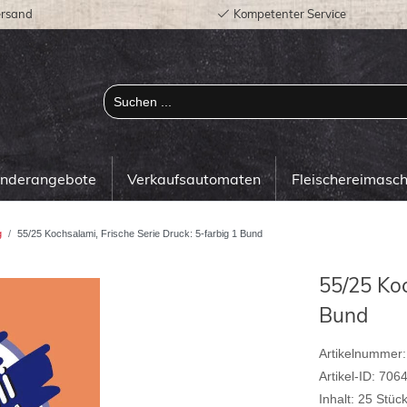
ersand
Kompetenter Service
onderangebote
Verkaufsautomaten
Fleischereimasc
g
55/25 Kochsalami, Frische Serie Druck: 5-farbig 1 Bund
55/25 Koc
Bund
Artikelnummer:
Artikel-ID:
706
Inhalt:
25
Stüc