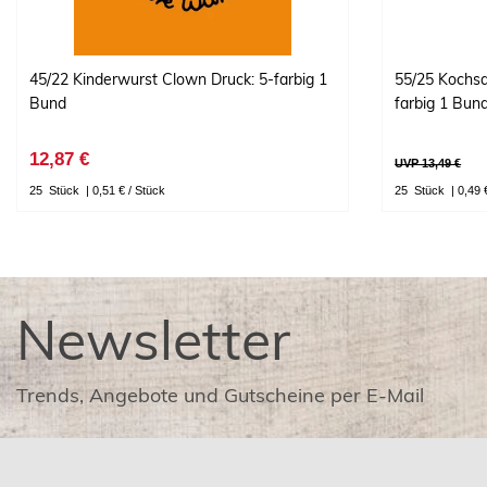
45/22 Kinderwurst Clown Druck: 5-farbig 1
55/25 Kochsa
Bund
farbig 1 Bun
12,87 €
UVP 13,49 €
25
Stück
| 0,51 € / Stück
25
Stück
| 0,49 
Newsletter
Trends, Angebote und Gutscheine per E-Mail