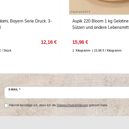
lami, Bayern Serie Druck: 3-
Aspik 220 Bloom 1 kg Gelatine 
d
Sülzen und andere Lebensmitt
12,16 €
15,96 €
€ / Stück
1
Kilogramm
| 15,96 € / Kilogramm
E-MAIL *
Hiermit bestätige ich, dass ich die
Datenschutzerklärung
gelesen habe.