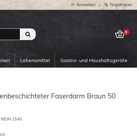
Anmelden
Registrieren
|
0
0
hinen
Lebensmittel
Gastro- und Haushaltsgeräte
nenbeschichteter Faserdarm Braun 50
NEW-1540
7
ück