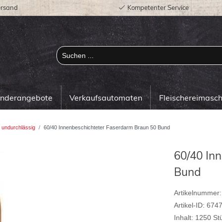
ersand
Kompetenter Service
onderangebote
Verkaufsautomaten
Fleischereimasc
 undurchlässig
60/40 Innenbeschichteter Faserdarm Braun 50 Bund
60/40 In
Bund
Artikelnummer:
Artikel-ID:
674
Inhalt:
1250
St