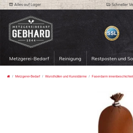
Alles auf Lager
Schneller V
Metzgerei-Bedarf
Reinigung
Restposten und S
Metzgerei-Bedarf
Wursthüllen und Kunstdärme
Faserdarm innenbeschichtet