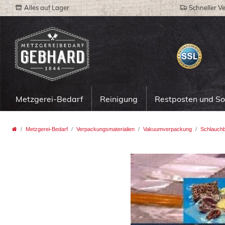
Alles auf Lager
Schneller V
Metzgerei-Bedarf
Reinigung
Restposten und S
Metzgerei-Bedarf
Verpackungsmaterialien
Vakuumverpackung
Schlauchb