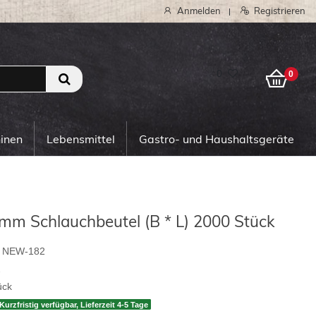
Anmelden
Registrieren
|
0
0
hinen
Lebensmittel
Gastro- und Haushaltsgeräte
mm Schlauchbeutel (B * L) 2000 Stück
NEW-182
2
ück
Kurzfristig verfügbar, Lieferzeit 4-5 Tage