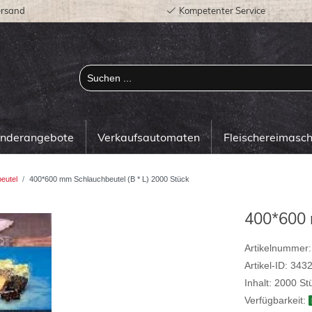
ersand
Kompetenter Service
onderangebote
Verkaufsautomaten
Fleischereimasc
eutel
400*600 mm Schlauchbeutel (B * L) 2000 Stück
400*600 
Artikelnummer:
Artikel-ID:
343
Inhalt:
2000
St
Verfügbarkeit: