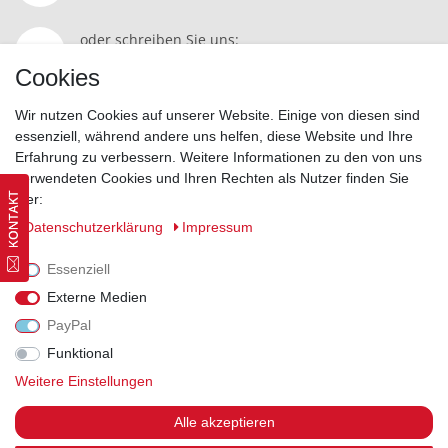
oder schreiben Sie uns:
Kontakt
Cookies
Wir nutzen Cookies auf unserer Website. Einige von diesen sind
essenziell, während andere uns helfen, diese Website und Ihre
Erfahrung zu verbessern. Weitere Informationen zu den von uns
Widerrufsrecht
|
Datenschutzerklärung
|
AGB
|
Impressum
verwendeten Cookies und Ihren Rechten als Nutzer finden Sie
hier:
Vertrag widerrufen
Daten­schutz­erklärung
Impressum
Essenziell
Externe Medien
PayPal
Funktional
Weitere Einstellungen
Alle akzeptieren