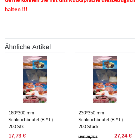
Gerne können Sie mit uns Rücksprache diesbezüglich
halten !!!
Ähnliche Artikel
180*300 mm
230*350 mm
Schlauchbeutel (B * L)
Schlauchbeutel (B * L)
200 Stk.
200 Stück
17,73 €
27,24 €
UVP 29,75 €