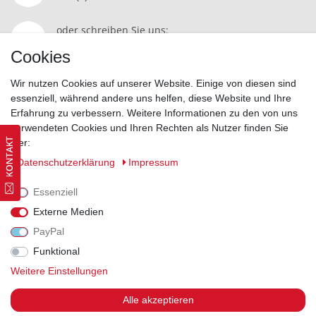
oder schreiben Sie uns:
Kontakt
Cookies
Wir nutzen Cookies auf unserer Website. Einige von diesen sind
essenziell, während andere uns helfen, diese Website und Ihre
Erfahrung zu verbessern. Weitere Informationen zu den von uns
Widerrufsrecht
|
Datenschutzerklärung
|
AGB
|
Impressum
verwendeten Cookies und Ihren Rechten als Nutzer finden Sie
hier:
Vertrag widerrufen
Daten­schutz­erklärung
Impressum
Essenziell
Externe Medien
PayPal
Funktional
Weitere Einstellungen
Alle akzeptieren