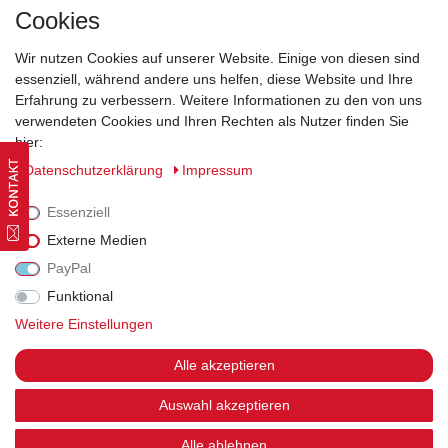
Kontakt
Cookies
Wir nutzen Cookies auf unserer Website. Einige von diesen sind
essenziell, während andere uns helfen, diese Website und Ihre
Erfahrung zu verbessern. Weitere Informationen zu den von uns
Widerrufsrecht
|
Datenschutzerklärung
|
AGB
|
Impressum
verwendeten Cookies und Ihren Rechten als Nutzer finden Sie
hier:
Vertrag widerrufen
Daten­schutz­erklärung
Impressum
Essenziell
Externe Medien
PayPal
Funktional
Weitere Einstellungen
Alle akzeptieren
Auswahl akzeptieren
Alle ablehnen