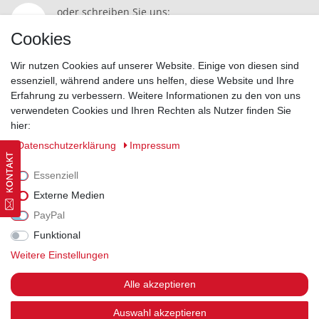
oder schreiben Sie uns:
Kontakt
Cookies
Wir nutzen Cookies auf unserer Website. Einige von diesen sind
essenziell, während andere uns helfen, diese Website und Ihre
Erfahrung zu verbessern. Weitere Informationen zu den von uns
Widerrufsrecht
|
Datenschutzerklärung
|
AGB
|
Impressum
verwendeten Cookies und Ihren Rechten als Nutzer finden Sie
hier:
Vertrag widerrufen
Daten­schutz­erklärung
Impressum
Essenziell
Externe Medien
PayPal
Funktional
Weitere Einstellungen
Alle akzeptieren
Auswahl akzeptieren