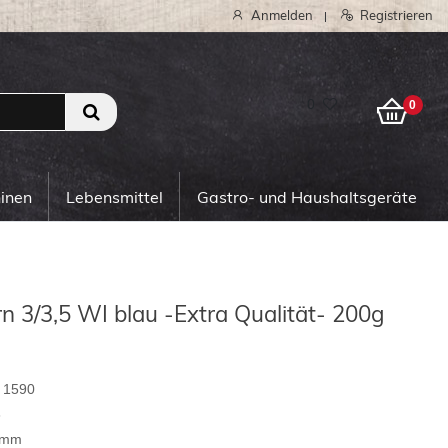
Anmelden
Registrieren
|
0
0
hinen
Lebensmittel
Gastro- und Haushaltsgeräte
 3/3,5 WI blau -Extra Qualität- 200g
1590
3
amm