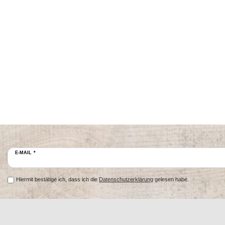
E-MAIL *
Hiermit bestätige ich, dass ich die
Datenschutzerklärung
gelesen habe.