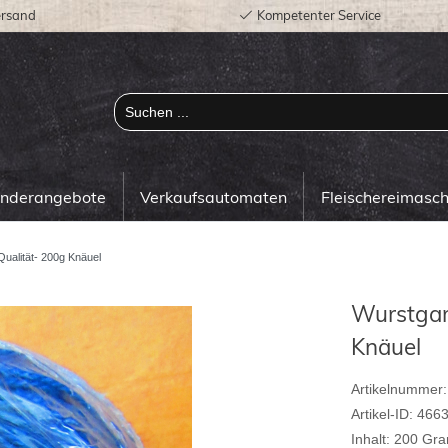
ersand
Kompetenter Service
onderangebote
Verkaufsautomaten
Fleischereimasc
Qualität- 200g Knäuel
Wurstgarn
Knäuel
Artikelnummer:
Artikel-ID:
466
Inhalt:
200
Gr