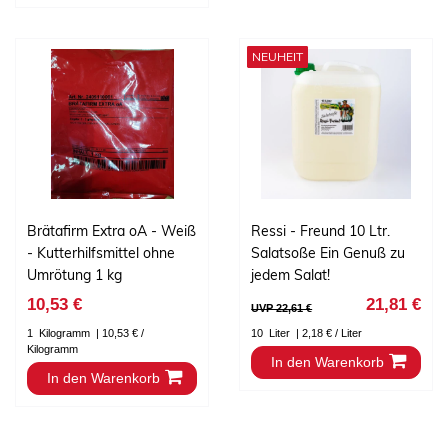
NEUHEIT
Brätafirm Extra oA - Weiß
Ressi - Freund 10 Ltr.
- Kutterhilfsmittel ohne
Salatsoße Ein Genuß zu
Umrötung 1 kg
jedem Salat!
10,53 €
21,81 €
UVP 22,61 €
1
Kilogramm
| 10,53 € /
10
Liter
| 2,18 € / Liter
Kilogramm
In den Warenkorb
In den Warenkorb