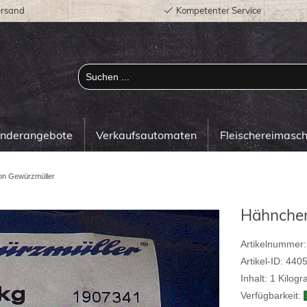
ersand
Kompetenter Service
onderangebote
Verkaufsautomaten
Fleischereimasc
on Gewürzmüller
Hähnchen
Artikelnummer:
Artikel-ID:
440
Inhalt:
1
Kilog
Verfügbarkeit: