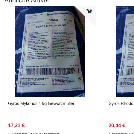
Ähnliche Artikel
Gyros Mykonos 1 kg Gewürzmüller
Gyros Rhodo
17,21 €
20,44 €