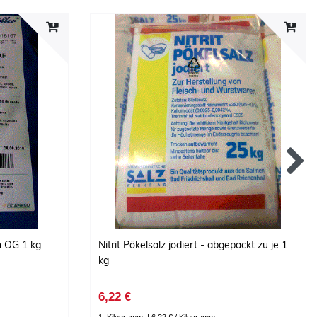
 OG 1 kg
Nitrit Pökelsalz jodiert - abgepackt zu je 1
kg
6,22 €