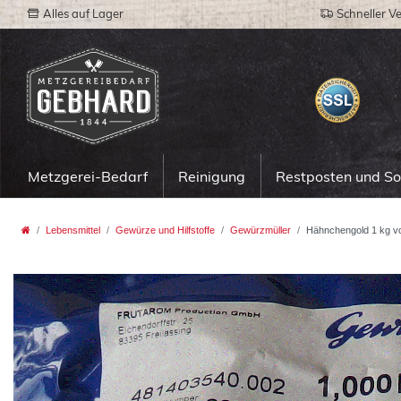
Alles auf Lager
Schneller V
Metzgerei-Bedarf
Reinigung
Restposten und S
Lebensmittel
Gewürze und Hilfstoffe
Gewürzmüller
Hähnchengold 1 kg v