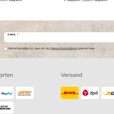
0,44 € / Kilogramm
1
Kilogramm
| 18,06 € / Kilogramm
E-MAIL *
Hiermit bestätige ich, dass ich die
Datenschutzerklärung
gelesen habe.
arten
Versand