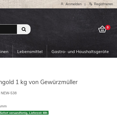
Anmelden
Registrieren
|
0
0
hinen
Lebensmittel
Gastro- und Haushaltsgeräte
gold 1 kg von Gewürzmüller
NEW-538
5
ramm
Sofort versandfertig, Lieferzeit 48h