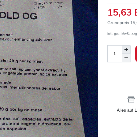
15,63
Grundpreis
15,
inkl. ges. MwSt. zzg
Alles auf 