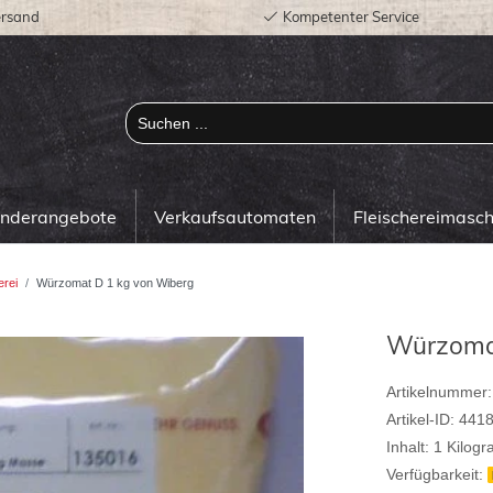
ersand
Kompetenter Service
onderangebote
Verkaufsautomaten
Fleischereimasc
erei
Würzomat D 1 kg von Wiberg
Würzomat
Artikelnummer:
Artikel-ID:
441
Inhalt:
1
Kilog
Verfügbarkeit: