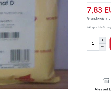
7,83 
Grundpreis
7,8
inkl. ges. MwSt. zzg
Alles auf 