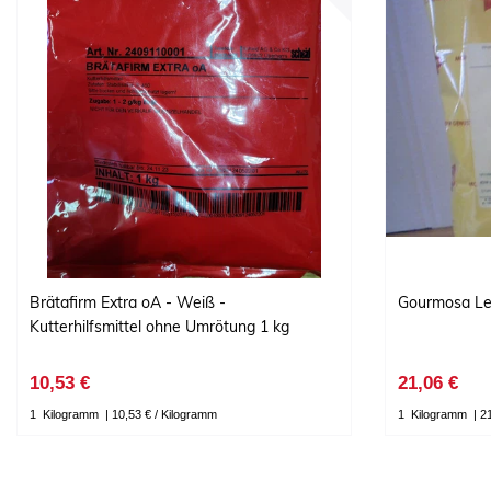
Brätafirm Extra oA - Weiß -
Gourmosa Le
Kutterhilfsmittel ohne Umrötung 1 kg
10,53 €
21,06 €
1
Kilogramm
| 10,53 € / Kilogramm
1
Kilogramm
| 2