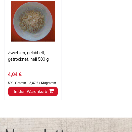
Zwieblen, gekibbelt,
getrocknet, hell 500 g
4,04 €
500
Gramm
| 8,07 € / Kilogramm
In den Warenkorb