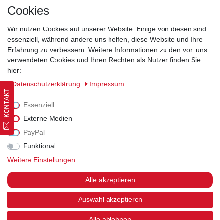
Kontakt
Cookies
Wir nutzen Cookies auf unserer Website. Einige von diesen sind
essenziell, während andere uns helfen, diese Website und Ihre
Erfahrung zu verbessern. Weitere Informationen zu den von uns
Widerrufsrecht
|
Datenschutzerklärung
|
AGB
|
Impressum
verwendeten Cookies und Ihren Rechten als Nutzer finden Sie
hier:
Vertrag widerrufen
Daten­schutz­erklärung
Impressum
Essenziell
Externe Medien
PayPal
Funktional
Weitere Einstellungen
Alle akzeptieren
Auswahl akzeptieren
Alle ablehnen