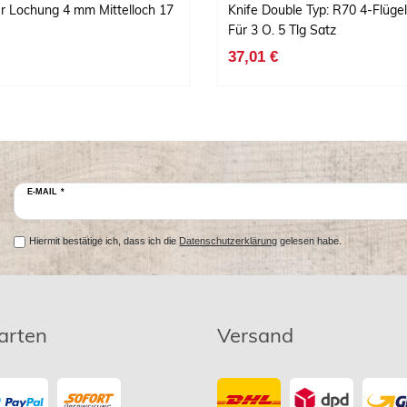
r Lochung 4 mm Mittelloch 17
Knife Double Typ: R70 4-Flüge
Für 3 O. 5 Tlg Satz
37,01 €
E-MAIL *
Hiermit bestätige ich, dass ich die
Datenschutzerklärung
gelesen habe.
arten
Versand