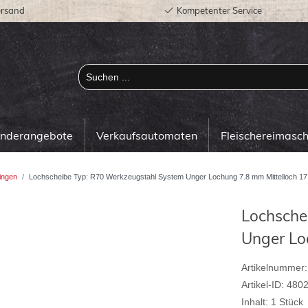
ersand
Kompetenter Service
onderangebote
Verkaufsautomaten
Fleischereimasc
ingen
Lochscheibe Typ: R70 Werkzeugstahl System Unger Lochung 7.8 mm Mittelloch 1
Lochsche
Unger Lo
Artikelnummer:
Artikel-ID:
480
Inhalt:
1
Stück