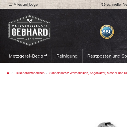
Alles auf Lager
Schneller V
Metzgerei-Bedarf
Reinigung
Restposten und S
Fleischereimaschinen
Schneidsätze: Wolfscheiben, Sägeblätter, Messer und Kl