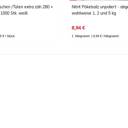
chen /Tüten extra zäh 280 +
Nitrit Pökelsalz unjodiert - ab
1000 Stk. weiß
wahlweise 1, 2 und 5 kg
8,94 €
5 € / Stück
1
Kilogramm
| 8,94 € / Kilogramm