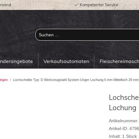
ersand
Kompetenter Service
onderangebote
Verkaufsautomaten
Fleischereimasc
ingen
Lochscheibe Typ: D Werkzeugstahl System Unger Lochung 5 mm Mittelloch 29 mm
Lochsche
Lochung 
Artikelnummer:
Artikel-ID:
479
Inhalt:
1
Stück