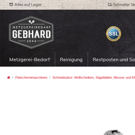
Alles auf Lager
Schneller V
Metzgerei-Bedarf
Reinigung
Restposten und S
Fleischereimaschinen
Schneidsätze: Wolfscheiben, Sägeblätter, Messer und Kl