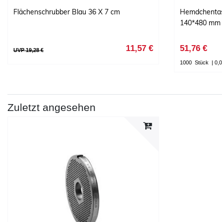
Flächenschrubber Blau 36 X 7 cm
Hemdchentas
140*480 mm 
11,57 €
51,76 €
UVP 19,28 €
1000
Stück
| 0,0
Zuletzt angesehen