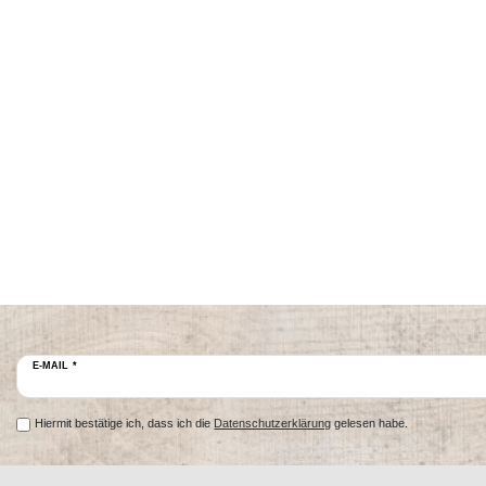
E-MAIL *
Hiermit bestätige ich, dass ich die
Datenschutzerklärung
gelesen habe.