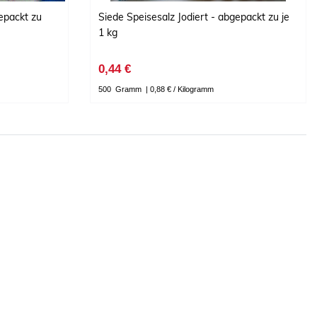
gepackt zu
Siede Speisesalz Jodiert - abgepackt zu je
1 kg
0,44 €
500
Gramm
| 0,88 € / Kilogramm