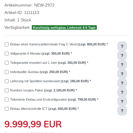
Artikelnummer:
NEW-2972
Artikel-ID:
1111113
Inhalt:
1
Stück
Verfügbarkeit:
Kurzfristig verfügbar, Lieferzeit 4-5 Tage
Einbau eines Kartenzahlterminals Feig C-Vend
(zzgl. 800,00 EUR)
*
?
Vollgarantie 6 Monate
(zzgl. 350,00 EUR)
*
?
Teilegarantie erweitert auf 1 Jahr
(zzgl. 350,00 EUR)
*
?
Individueller Ausbau
(zzgl. 250,00 EUR)
*
?
Lieferung mit Spedition bundesweit
(zzgl. 185,00 EUR)
*
?
Rundum sorglos Paket
(zzgl. 2.100,00 EUR)
*
?
Telemetrie Einbau und Erstkonfiguration
(zzgl. 799,00 EUR)
*
?
Einbau Alterskontrolle ICT
(zzgl. 650,00 EUR)
*
?
9.999,99 EUR