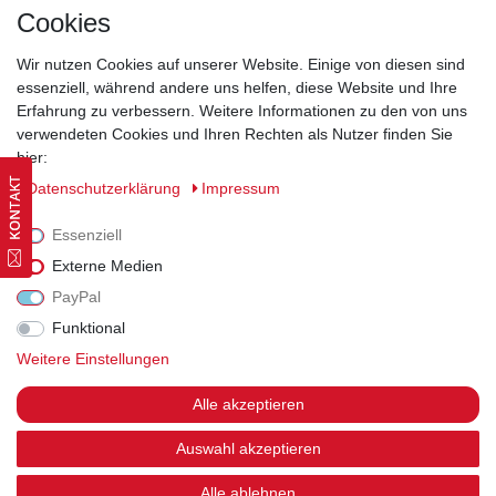
Kontakt
Cookies
Wir nutzen Cookies auf unserer Website. Einige von diesen sind
essenziell, während andere uns helfen, diese Website und Ihre
Erfahrung zu verbessern. Weitere Informationen zu den von uns
Widerrufsrecht
|
Datenschutzerklärung
|
AGB
|
Impressum
verwendeten Cookies und Ihren Rechten als Nutzer finden Sie
hier:
Vertrag widerrufen
Daten­schutz­erklärung
Impressum
Essenziell
Externe Medien
PayPal
Funktional
Weitere Einstellungen
Alle akzeptieren
Auswahl akzeptieren
Alle ablehnen